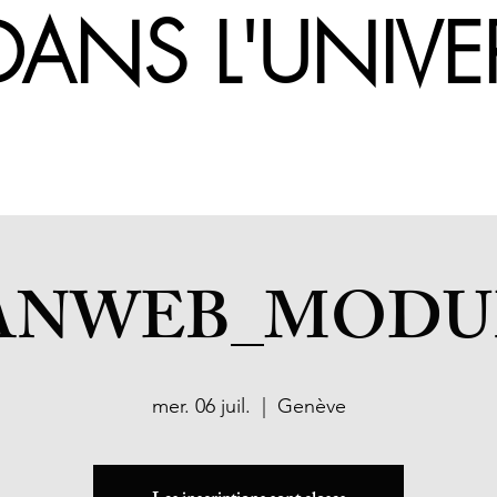
UE DANS L
NWEB_MODUL
mer. 06 juil.
  |  
Genève