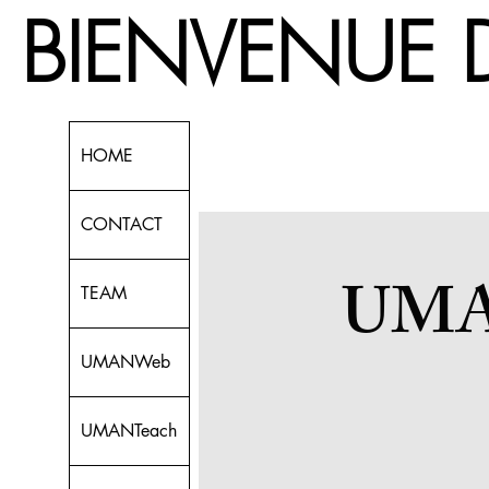
 BIENVEN
HOME
CONTACT
UMA
TEAM
UMANWeb
UMANTeach