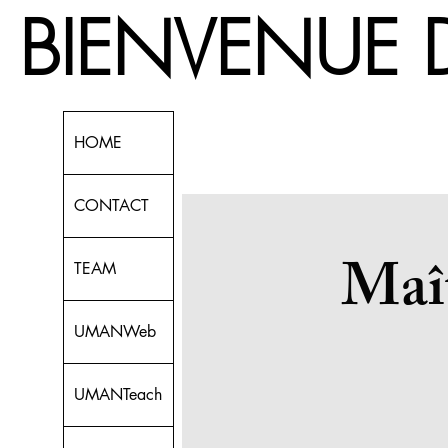
 BIENVEN
HOME
CONTACT
Maît
TEAM
UMANWeb
UMANTeach