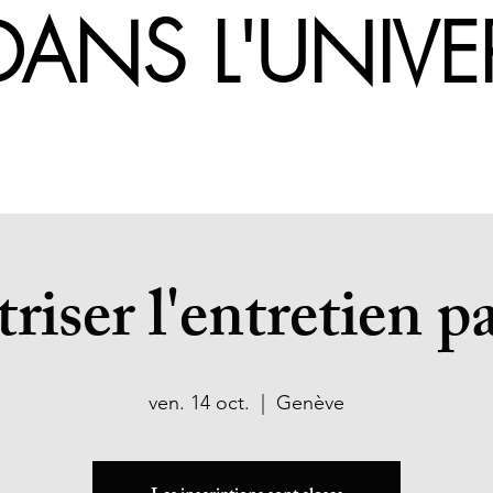
UE DANS L
riser l'entretien p
ven. 14 oct.
  |  
Genève