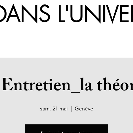
UE DANS L
'Entretien_la théor
sam. 21 mai
  |  
Genève