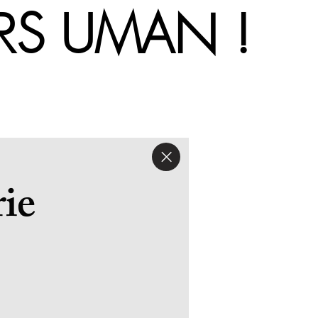
'UNIVERS
ie